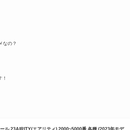
メなの？
す！
／
 23AIRITY(エアリティ) 2000~5000番 各種 (2023年モデ