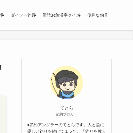
場
ダイソー釣具
難読お魚漢字クイズ
便利な釣具
！
てとら
節約ブロガー
●節約アングラーのてとらです。人と魚に
優しい釣りを続けて１５年。「釣りを教え