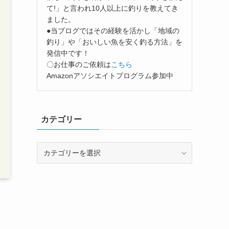
て!」と言われ10人以上に釣りを教えてき
ました。
●当ブログではその経験を活かし「地域の
釣り」や「おいしい魚を安く釣る方法」を
発信中です！
〇お仕事のご依頼は
こちら
Amazonアソシエイトプログラム参加中
カテゴリー
カ
テ
ゴ
リ
ー