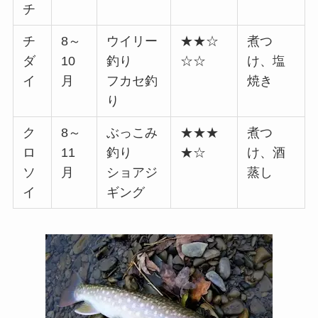
チ
チ
8～
ウイリー
★★☆
煮つ
ダ
10
釣り
☆☆
け、塩
イ
月
フカセ釣
焼き
り
ク
8～
ぶっこみ
★★★
煮つ
ロ
11
釣り
★☆
け、酒
ソ
月
ショアジ
蒸し
イ
ギング