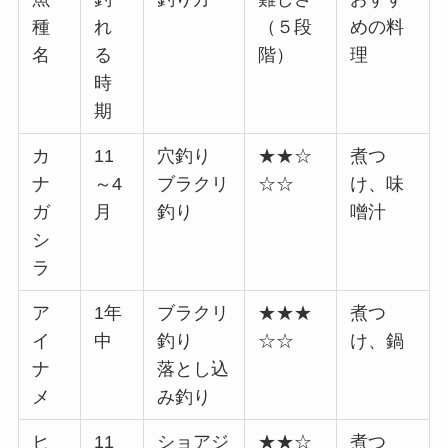
種
れ
（５段
めの料
名
る
階）
理
時
期
カ
11
穴釣り
★★☆
煮つ
ナ
～4
ブラクリ
☆☆
け、味
ガ
月
釣り
噌汁
シ
ラ
ア
1年
ブラクリ
★★★
煮つ
イ
中
釣り
☆☆
け、鍋
ナ
落とし込
メ
み釣り
ヒ
11
ショアジ
★★☆
煮つ