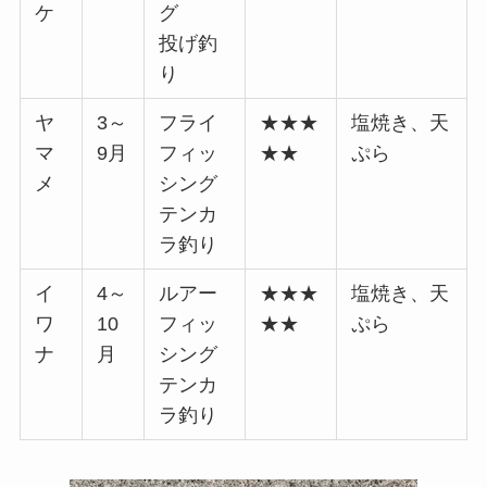
ケ
グ
投げ釣
り
ヤ
3～
フライ
★★★
塩焼き、天
マ
9月
フィッ
★★
ぷら
メ
シング
テンカ
ラ釣り
イ
4～
ルアー
★★★
塩焼き、天
ワ
10
フィッ
★★
ぷら
ナ
月
シング
テンカ
ラ釣り