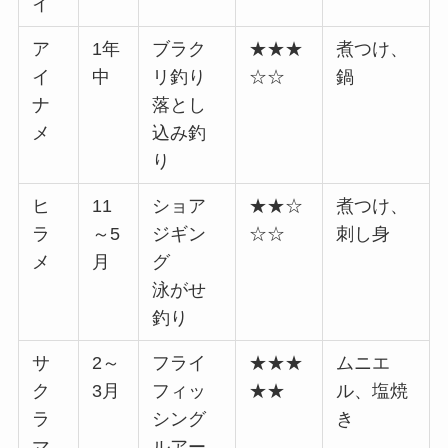
イ
ア
1年
ブラク
★★★
煮つけ、
イ
中
リ釣り
☆☆
鍋
ナ
落とし
メ
込み釣
り
ヒ
11
ショア
★★☆
煮つけ、
ラ
～5
ジギン
☆☆
刺し身
メ
月
グ
泳がせ
釣り
サ
2～
フライ
★★★
ムニエ
ク
3月
フィッ
★★
ル、塩焼
ラ
シング
き
マ
ルアー