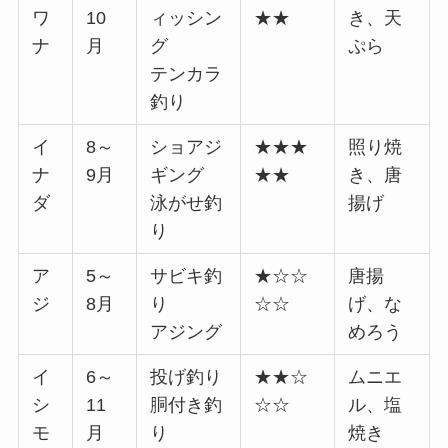
ワ
10
ィッシン
★★
き、天
ナ
月
グ
ぷら
テンカラ
釣り
イ
8～
ショアジ
★★★
照り焼
ナ
9月
ギング
★★
き、唐
ダ
泳がせ釣
揚げ
り
ア
5～
サビキ釣
★☆☆
唐揚
ジ
8月
り
☆☆
げ、な
アジング
めろう
イ
6～
投げ釣り
★★☆
ムニエ
シ
11
胴付き釣
☆☆
ル、塩
モ
月
り
焼き