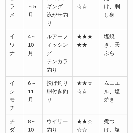
ラ
～5
ギング
☆☆
け、刺
メ
月
泳がせ釣
し身
り
イ
4～
ルアーフ
★★★
塩焼
ワ
10
ィッシン
★★
き、天
ナ
月
グ
ぷら
テンカラ
釣り
イ
6～
投げ釣り
★★☆
ムニエ
シ
11
胴付き釣
☆☆
ル、塩
モ
月
り
焼き
チ
チ
8～
ウイリー
★★☆
煮つ
ダ
10
釣り
☆☆
け、塩