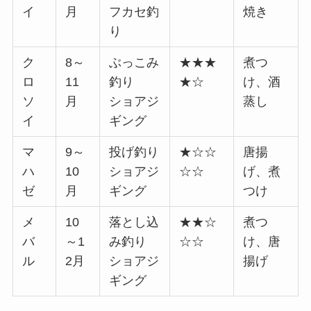
イ
月
フカセ釣
焼き
り
ク
8～
ぶっこみ
★★★
煮つ
ロ
11
釣り
★☆
け、酒
ソ
月
ショアジ
蒸し
イ
ギング
マ
9～
投げ釣り
★☆☆
唐揚
ハ
10
ショアジ
☆☆
げ、煮
ゼ
月
ギング
つけ
メ
10
落とし込
★★☆
煮つ
バ
～1
み釣り
☆☆
け、唐
ル
2月
ショアジ
揚げ
ギング