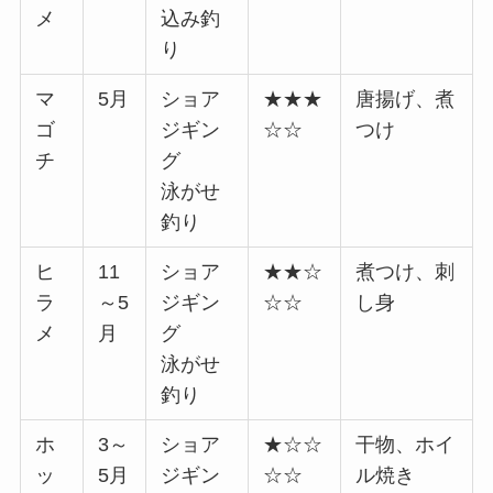
メ
込み釣
り
マ
5月
ショア
★★★
唐揚げ、煮
ゴ
ジギン
☆☆
つけ
チ
グ
泳がせ
釣り
ヒ
11
ショア
★★☆
煮つけ、刺
ラ
～5
ジギン
☆☆
し身
メ
月
グ
泳がせ
釣り
ホ
3～
ショア
★☆☆
干物、ホイ
ッ
5月
ジギン
☆☆
ル焼き