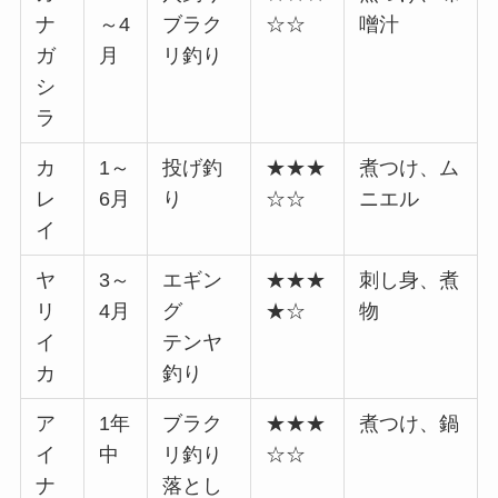
ナ
～4
ブラク
☆☆
噌汁
ガ
月
リ釣り
シ
ラ
カ
1～
投げ釣
★★★
煮つけ、ム
レ
6月
り
☆☆
ニエル
イ
ヤ
3～
エギン
★★★
刺し身、煮
リ
4月
グ
★☆
物
イ
テンヤ
カ
釣り
ア
1年
ブラク
★★★
煮つけ、鍋
イ
中
リ釣り
☆☆
ナ
落とし