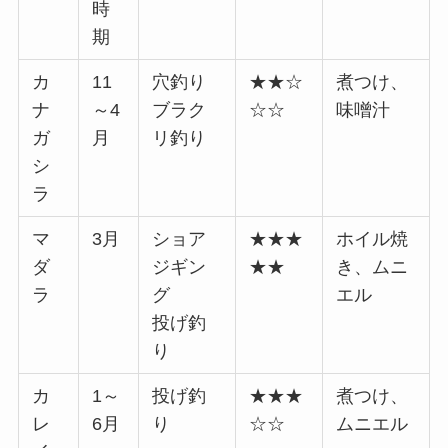
時
期
カ
11
穴釣り
★★☆
煮つけ、
ナ
～4
ブラク
☆☆
味噌汁
ガ
月
リ釣り
シ
ラ
マ
3月
ショア
★★★
ホイル焼
ダ
ジギン
★★
き、ムニ
ラ
グ
エル
投げ釣
り
カ
1～
投げ釣
★★★
煮つけ、
レ
6月
り
☆☆
ムニエル