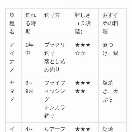
魚
釣れ
釣り方
難しさ
おすす
種
る時
（５段
めの料
名
期
階）
理
ア
1年
ブラクリ
★★★
煮つ
イ
中
釣り
☆☆
け、鍋
ナ
落とし込
メ
み釣り
ヤ
3～
フライフ
★★★
塩焼
マ
9月
ィッシン
★★
き、天
メ
グ
ぷら
テンカラ
釣り
イ
4～
ルアーフ
★★★
塩焼