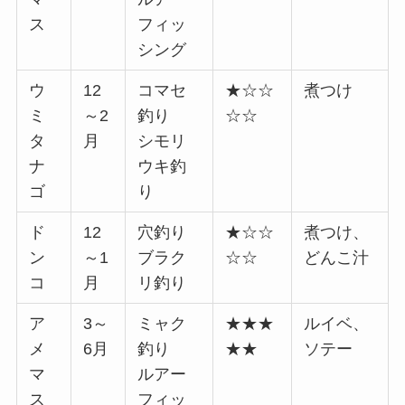
ス
フィッ
シング
ウ
12
コマセ
★☆☆
煮つけ
ミ
～2
釣り
☆☆
タ
月
シモリ
ナ
ウキ釣
ゴ
り
ド
12
穴釣り
★☆☆
煮つけ、
ン
～1
ブラク
☆☆
どんこ汁
コ
月
リ釣り
ア
3～
ミャク
★★★
ルイベ、
メ
6月
釣り
★★
ソテー
マ
ルアー
ス
フィッ