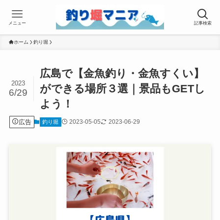
メニュー
記事検索
ホーム
釣り堀
広島で【金魚釣り・金魚すくい】
2023
ができる場所３選｜景品もGETし
6/29
よう！
広告
2023-05-05
2023-06-29
釣り堀