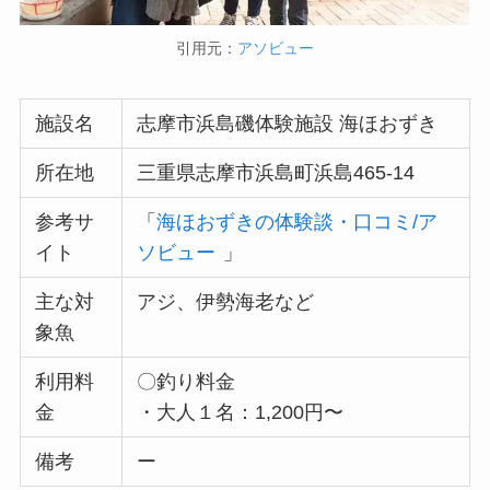
引用元：
アソビュー
施設名
志摩市浜島磯体験施設 海ほおずき
所在地
三重県志摩市浜島町浜島465-14
参考サ
「
海ほおずきの体験談・口コミ/ア
イト
ソビュー
」
主な対
アジ、伊勢海老など
象魚
利用料
〇釣り料金
金
・大人１名：1,200円〜
備考
ー