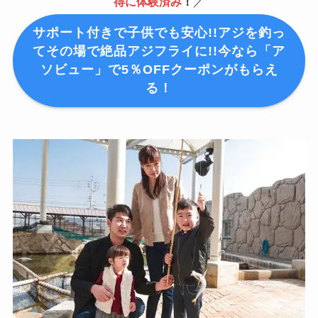
得に体験済み
！
／
サポート付きで子供でも安心!!アジを釣っ
てその場で絶品アジフライに!!今なら「ア
ソビュー」で5％OFFクーポンがもらえ
る！