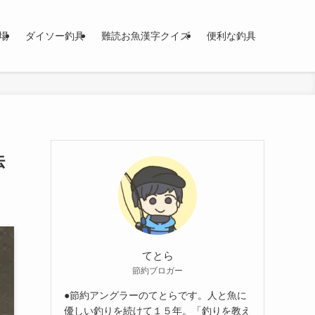
場
ダイソー釣具
難読お魚漢字クイズ
便利な釣具
法
てとら
節約ブロガー
●節約アングラーのてとらです。人と魚に
優しい釣りを続けて１５年。「釣りを教え