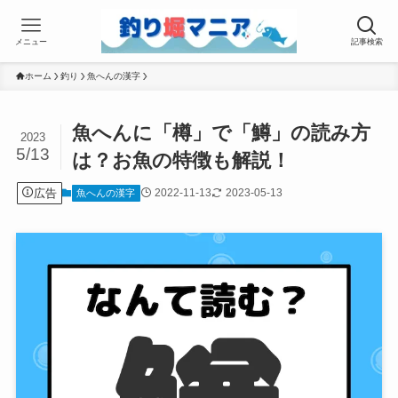
メニュー
記事検索
ホーム
釣り
魚へんの漢字
魚へんに「樽」で「鱒」の読み方
2023
5/13
は？お魚の特徴も解説！
広告
2022-11-13
2023-05-13
魚へんの漢字