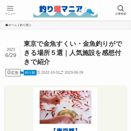
メニュー
記事検索
ホーム
釣り堀
東京で金魚すくい・金魚釣りがで
2023
きる場所５選｜人気施設を感想付
6/29
きで紹介
広告
2022-10-31
2023-06-29
釣り堀