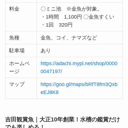
料金
〇ミニ池 ※金魚が対象。
・1時間 1,100円 〇金魚すくい
・1回 320円
魚種
金魚、コイ、ナマズなど
駐車場
あり
ホームペ
https://adachi.mypl.net/shop/0000
ージ
0047197/
マップ
https://goo.gl/maps/bRfT8fm3Qxb
eEJ8K8
吉田観賞魚｜大正10年創業！
水槽の鑑賞だけ
でも楽しめる！