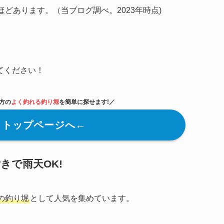
どあります。（当ブログ調べ。2023年時点)
てください！
方の
よく釣れる釣り堀
を簡単に探せます!
／
トトップページへ←
きで雨天OK!
の釣り堀
として人気を集めています。