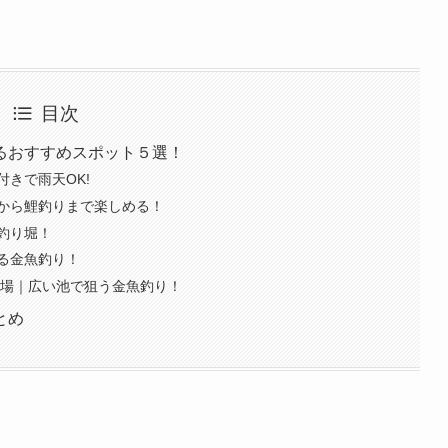
目次
るおすすめスポット５選！
きで雨天OK!
から鯉釣りまで楽しめる！
釣り堀！
る金魚釣り！
り場｜広い池で狙う金魚釣り！
とめ