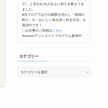
て!」と言われ10人以上に釣りを教えてき
ました。
●当ブログではその経験を活かし「地域の
釣り」や「おいしい魚を安く釣る方法」を
発信中です！
〇お仕事のご依頼は
こちら
Amazonアソシエイトプログラム参加中
カテゴリー
カ
テ
ゴ
リ
ー