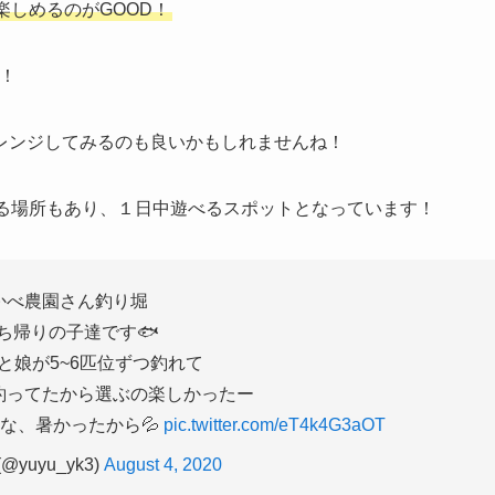
しめるのがGOOD！
！
レンジしてみるのも良いかもしれませんね！
きる場所もあり、１日中遊べるスポットとなっています！
かべ農園さん釣り堀
ち帰りの子達です🐟
と娘が5~6匹位ずつ釣れて
釣ってたから選ぶの楽しかったー
な、暑かったから💦
pic.twitter.com/eT4k4G3aOT
@yuyu_yk3)
August 4, 2020