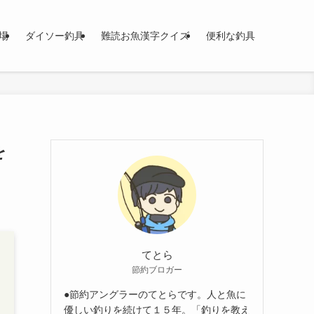
場
ダイソー釣具
難読お魚漢字クイズ
便利な釣具
を
てとら
節約ブロガー
●節約アングラーのてとらです。人と魚に
優しい釣りを続けて１５年。「釣りを教え