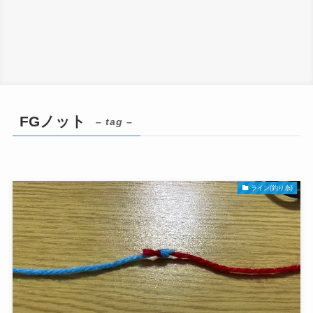
FGノット
– tag –
ライン(釣り糸)